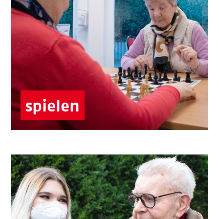
Treffs oder Pflegeeinrichtungen.
Senior:innen-Zentren
Kitas & Hort
Börgerhus
Senior:innen-Treffs
spielen
Älter werden in Groß Klein
Gehen Sie gern spazieren und gestalten
aktiv Ihre Freizeit?
Dann genießen Sie doch gemeinsam mit den