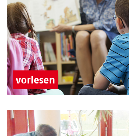
Können Sie eventuell auch Plattdeutsch?
Vorlesen, lesen üben oder Zeitungsschau –
hier ist viel möglich.
Senior:innen-Zentren
Kitas & Hort
Senior:innen-Treffs
vorlesen
Älter werden in Groß Klein
Liegt Ihnen kreative Gestaltung,
gemeinsames Singen und Musizieren am