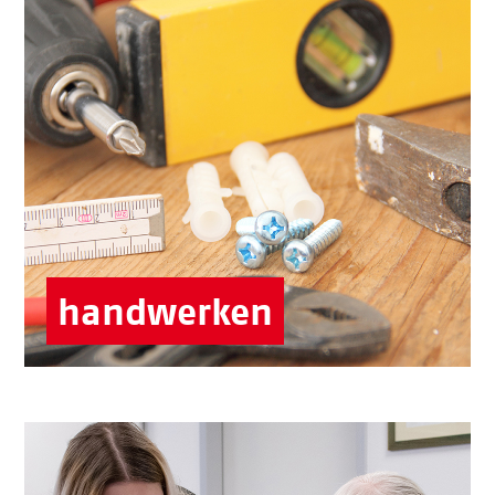
Können Sie sich eher vorstellen
handwerklich zu helfen?
Für kleinere Reparaturen oder wieder flott
machen eines Fahrrad suchen wir
Unterstützung.
Börgerhus
Senior:innen-Treffs
handwerken