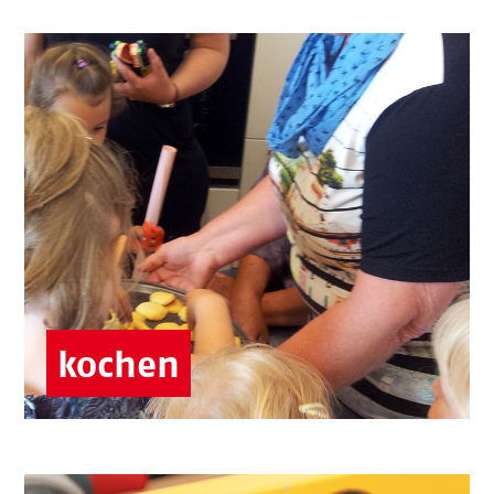
Ist Ihre Leidenschaft, Mahlzeiten genussvoll
auf den Tisch zu bringen?
Oder liegt Ihnen das Backen mehr? In den
Treffs für Senior:innen können viele Ideen
umgesetzt werden.
Börgerhus
Senior:innen-Treffs
kochen