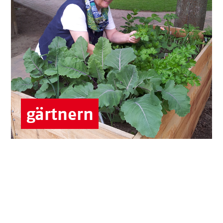
Die Hochbeete und die Gärten in vielen
unserer Einrichtungen brauchen Ihre
liebevolle Zuwendung bei der
Pflanzenpflege, der Ernte oder für
Gestaltung.
Senior:innen-Zentren
Kitas & Hort
gärtnern