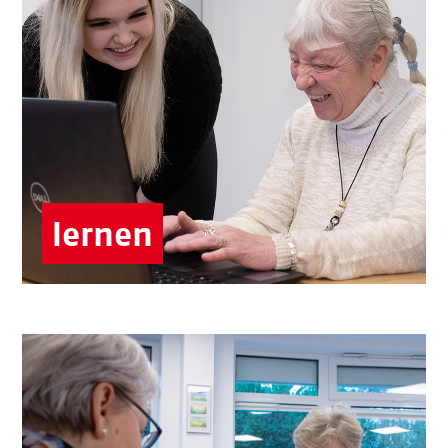
Teilen Sie gern Ihr Wissen?
Dann finden Sie vielleicht in der
Hausaufgaben- oder Nachhilfe, bei der
Durchführung von Computerkursen oder als
Teil eines Sprachtandems eine Aufgabe.
Börgerhus
Kitas & Hort
lernen
Spaß und Spiele gehört für Sie zum Leben?
Das geht bei uns z.B. in den Angeboten des
Hortes oder bei Spielnachmittage in den