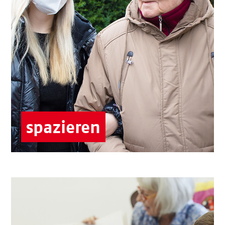
Senior:innen die frische Luft oder
übernehmen
die Begleitung einer Busreise.
Senior:innen-Zentren
Senior:innen-Treffs
spazieren
Älter werden in Groß Klein
Sie möchten Ihre Begeisterung für
Geschichten mit anderen teilen?