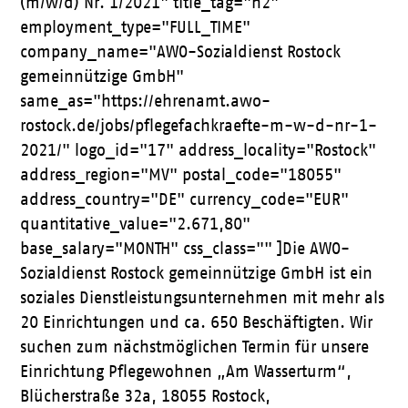
(m/w/d) Nr. 1/2021" title_tag="h2"
employment_type="FULL_TIME"
company_name="AWO-Sozialdienst Rostock
gemeinnützige GmbH"
same_as="https://ehrenamt.awo-
rostock.de/jobs/pflegefachkraefte-m-w-d-nr-1-
2021/" logo_id="17" address_locality="Rostock"
address_region="MV" postal_code="18055"
address_country="DE" currency_code="EUR"
quantitative_value="2.671,80"
base_salary="MONTH" css_class="" ]Die AWO-
Sozialdienst Rostock gemeinnützige GmbH ist ein
soziales Dienstleistungsunternehmen mit mehr als
20 Einrichtungen und ca. 650 Beschäftigten. Wir
suchen zum nächstmöglichen Termin für unsere
Einrichtung Pflegewohnen „Am Wasserturm“,
Blücherstraße 32a, 18055 Rostock,