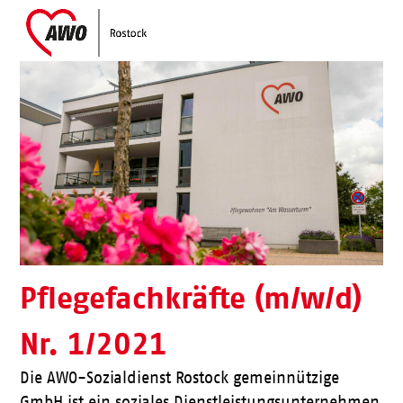
Skip
Open
Close
to
mobile
mobile
content
menu
menu
Pflegefachkräfte (m/w/d)
Nr. 1/2021
Die AWO-Sozialdienst Rostock gemeinnützige
GmbH ist ein soziales Dienstleistungsunternehmen