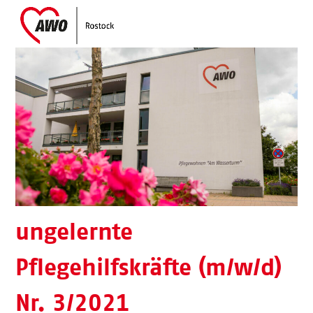
Skip
Open
Close
to
mobile
mobile
content
menu
menu
ungelernte
Pflegehilfskräfte (m/w/d)
Nr. 3/2021