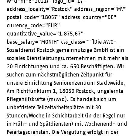
w-d-nr-6-2021/" logo_id="17"
address_locality="Rostock" address_region="MV"
postal_code="18057" address_country="DE"
currency_code="EUR"
quantitative_value="1.875,67"
base_salary="MONTH" css_class="" ]Die AWO-
Sozialdienst Rostock gemeinnützige GmbH ist ein
soziales Dienstleistungsunternehmen mit mehr als
20 Einrichtungen und ca. 650 Beschäftigten. Wir
suchen zum nächstmöglichen Zeitpunkt für
unsere Einrichtung Seniorenzentrum Stadtweide,
Am Richtfunkturm 1, 18059 Rostock, ungelernte
Pflegehilfskräfte (m/w/d). Es handelt sich um
unbefristete Teilzeitarbeitsplätze mit 30
Stunden/Woche in Schichtarbeit (in der Regel nur
in Früh- und Spätdiensten) mit Wochenend- und
Feiertagsdiensten. Die Vergütung erfolgt in der