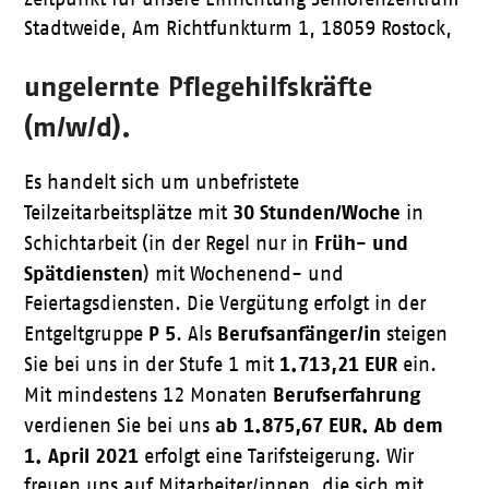
Stadtweide, Am Richtfunkturm 1, 18059 Rostock,
ungelernte Pflegehilfskräfte
(m/w/d).
Es handelt sich um unbefristete
30 Stunden/Woche
Teilzeitarbeitsplätze mit
in
Früh- und
Schichtarbeit (in der Regel nur in
Spätdiensten
) mit Wochenend- und
Feiertagsdiensten. Die Vergütung erfolgt in der
P 5
Berufsanfänger/in
Entgeltgruppe
. Als
steigen
1.713,21 EUR
Sie bei uns in der Stufe 1 mit
ein.
Berufserfahrung
Mit mindestens 12 Monaten
ab
1.875,67
EUR
. Ab dem
verdienen Sie bei uns
1. April 2021
erfolgt eine Tarifsteigerung. Wir
freuen uns auf Mitarbeiter/innen, die sich mit