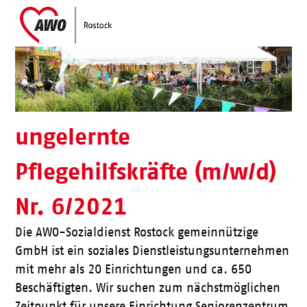
Skip
Open
Close
to
mobile
mobile
content
menu
menu
ungelernte
Pflegehilfskräfte (m/w/d)
Nr. 6/2021
Die AWO-Sozialdienst Rostock gemeinnützige
GmbH ist ein soziales Dienstleistungsunternehmen
mit mehr als 20 Einrichtungen und ca. 650
Beschäftigten. Wir suchen zum nächstmöglichen
Zeitpunkt für unsere Einrichtung Seniorenzentrum