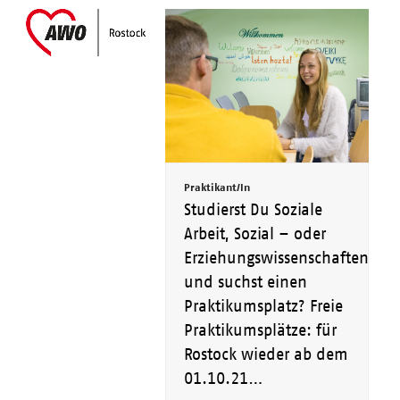
Skip
Open
Close
to
mobile
mobile
content
menu
menu
Praktikant/In
Studierst Du Soziale
Arbeit, Sozial – oder
Erziehungswissenschaften
und suchst einen
Praktikumsplatz? Freie
Praktikumsplätze: für
Rostock wieder ab dem
01.10.21…