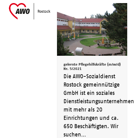
Skip
Open
Close
to
mobile
mobile
content
menu
menu
gelernte Pflegehilfskräfte (m/w/d)
Nr. 5/2021
Die AWO-Sozialdienst
Rostock gemeinnützige
GmbH ist ein soziales
Dienstleistungsunternehmen
mit mehr als 20
Einrichtungen und ca.
650 Beschäftigten. Wir
suchen…