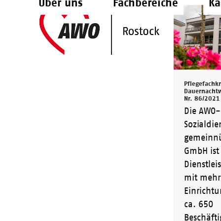
Über uns
Fachbereiche
Ka
Skip
to
content
Pflegefachkr
Dauernachtw
Nr. 86/2021
Die AWO-
Sozialdie
gemeinnü
GmbH ist 
Dienstle
mit mehr
Einricht
ca. 650
Beschäfti