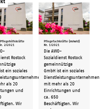
kt
Pflegehilfskräfte
Pflegefachkräfte (m/w/d)
Nr. 2/2021
Nr. 1/2021
WO-
Die AWO-
dienst Rostock
Sozialdienst Rostock
nützige
gemeinnützige
st ein soziales
GmbH ist ein soziales
leistungsunternehmen
Dienstleistungsunternehmen
hr als 20
mit mehr als 20
htungen und
Einrichtungen und
0
ca. 650
ftigten. Wir
Beschäftigten. Wir