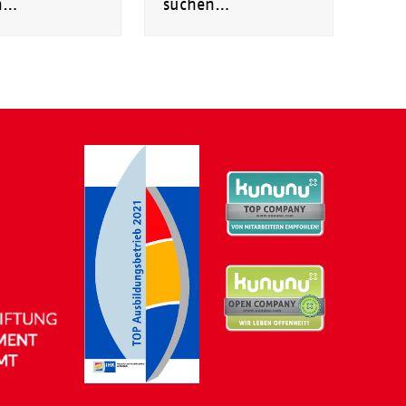
n…
suchen…