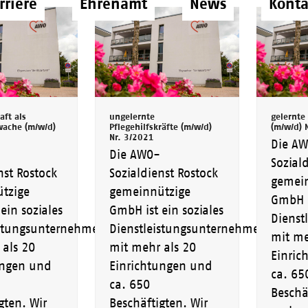
rriere
Ehrenamt
News
Konta
aft als
ungelernte
gelernte 
ache (m/w/d)
Pflegehilfskräfte (m/w/d)
(m/w/d) 
Nr. 3/2021
Die A
Die AWO-
Sozial
nst Rostock
Sozialdienst Rostock
gemein
tzige
gemeinnützige
GmbH i
ein soziales
GmbH ist ein soziales
Dienst
istungsunternehmen
Dienstleistungsunternehmen
mit me
 als 20
mit mehr als 20
Einric
ungen und
Einrichtungen und
ca. 65
ca. 650
Beschä
gten. Wir
Beschäftigten. Wir