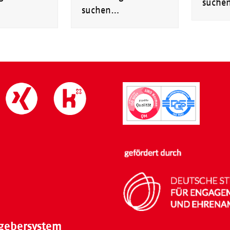
suche
suchen…
gebersystem